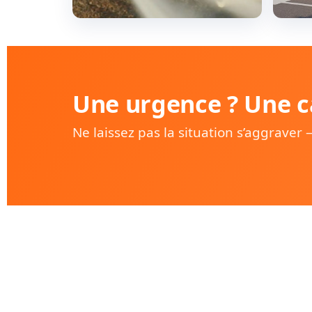
Une urgence ? Une c
Ne laissez pas la situation s’aggraver