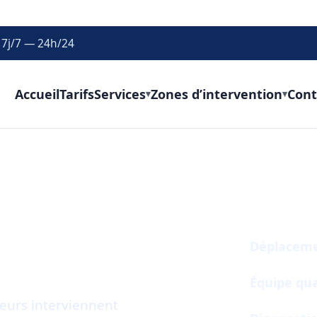
 7j/7 — 24h/24
Accueil
Tarifs
Services
Zones d’intervention
Cont
▾
▾
Pourquoi 
nalisation
Déplacemen
78)
Équipe qua
eurs interviennent