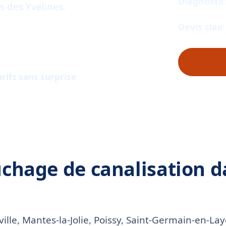
Diagnostic
 des Yvelines.
Devis clai
 un devis
arifs sans surprise
chage de canalisation d
uville, Mantes-la-Jolie, Poissy, Saint-Germain-en-L