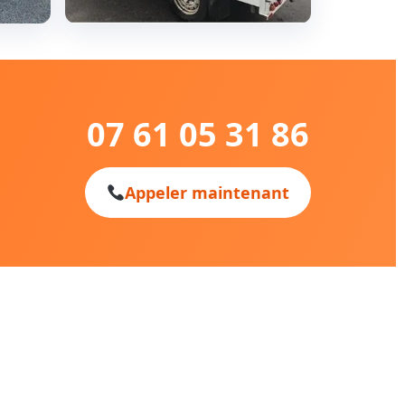
07 61 05 31 86
Appeler maintenant