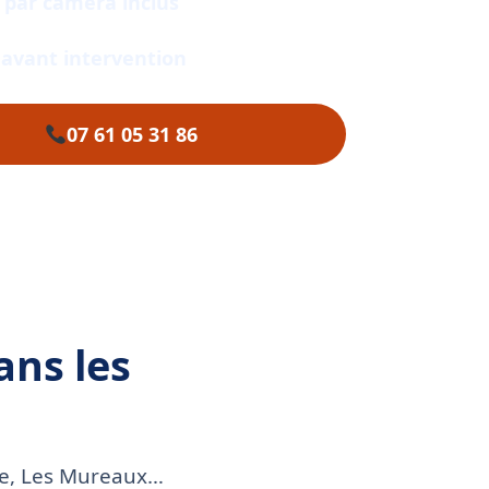
 par caméra inclus
r avant intervention
07 61 05 31 86
ans les
aye, Les Mureaux…