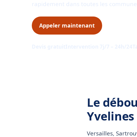
rapidement dans toutes les communes
Appeler maintenant
Demander
Devis gratuit
Intervention 7j/7 – 24h/24
T
Le débou
Yvelines
Versailles, Sartro