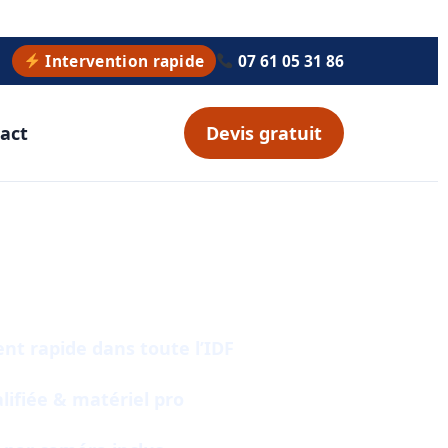
Intervention rapide
07 61 05 31 86
act
Devis gratuit
07 61 05 31 86
choisir Rapide Débouchage IDF ?
t rapide dans toute l’IDF
lifiée & matériel pro